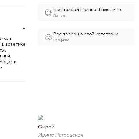
Все товары Полина Шилкините
Автор
Все товары в этой категории
ию, в
Графика
 в эстетике
ты,
иний.
рации и
е
нтексте
Сырок
Ирина Петровская