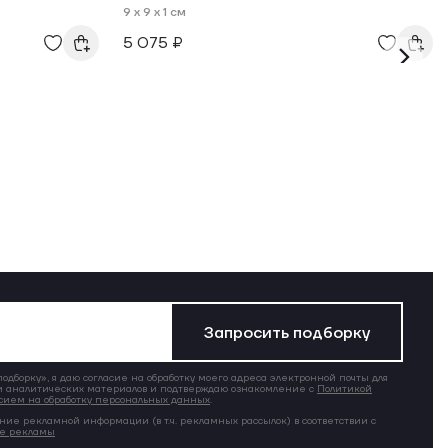
9 x 9 x 1 см
5 075 ₽
Запросить подборку
дборку», я даю согласие на обработку моего адреса электронной почты для
 аналитических материалов и подтверждаю ознакомление с
Политикой
сием на обработку персональных данных
.
ние рекламной информации (в т.ч. рекламных рассылок) в соответствии с
ие рекламы