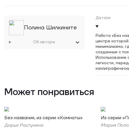
Детали
Полина Шилкините
Работа «Без на
центре которой 
Об авторе
минимализма, г
созданные с пом
Использование 
легкости, пере
каллиграфическ
концептуальную
актуального виз
Может понравиться
Без названия, из серии «Комнаты»
Из серии «П
Дарья Растунина
Мария Попо