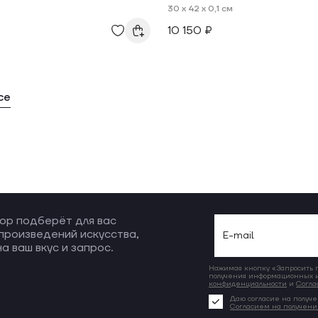
30 x 42 x 0,1 см
10 150 ₽
се
ор подберёт для вас
произведений искусства,
а ваш вкус и запрос.
Нажимая кнопку «Запросить по
получения информационных и
конфиденциальности
и
Согла
Даю согласие на получе
Согласием на получен