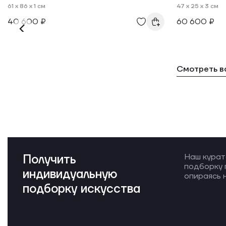
61 x 86 x 1 см
47 x 25 x 3 см
40 600 ₽
60 600 ₽
Смотреть в
Получить
Наш курат
подборку 
индивидуальную
опираясь н
подборку искусства