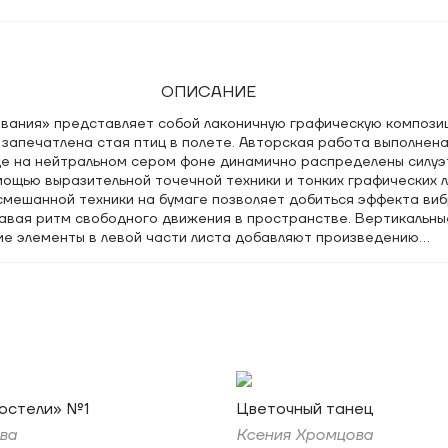
ОПИСАНИЕ
звания» представляет собой лаконичную графическую композиц
запечатлена стая птиц в полете. Авторская работа выполнена
де на нейтральном сером фоне динамично распределены силуэ
ощью выразительной точечной техники и тонких графических л
смешанной техники на бумаге позволяет добиться эффекта виб
давая ритм свободного движения в пространстве. Вертикальны
ие элементы в левой части листа добавляют произведению
 завершенность, отсылая к традициям восточной графики в ко
уального языка.
остели» №1
Цветочный танец
ва
Ксения Хромцова