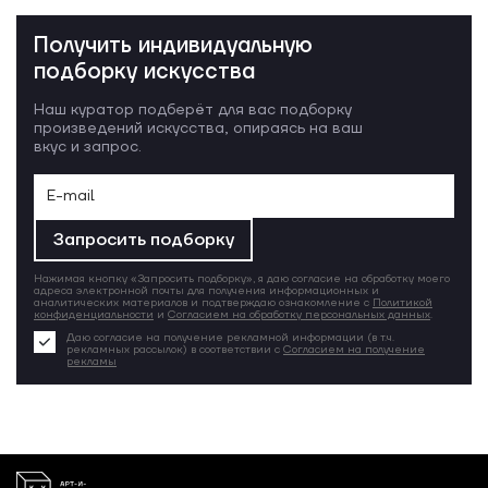
Получить индивидуальную
подборку искусства
Наш куратор подберёт для вас подборку
произведений искусства, опираясь на ваш
вкус и запрос.
Запросить подборку
Нажимая кнопку «Запросить подборку», я даю согласие на обработку моего
адреса электронной почты для получения информационных и
аналитических материалов и подтверждаю ознакомление с
Политикой
конфиденциальности
и
Согласием на обработку персональных данных
.
Даю согласие на получение рекламной информации (в т.ч.
рекламных рассылок) в соответствии с
Согласием на получение
рекламы