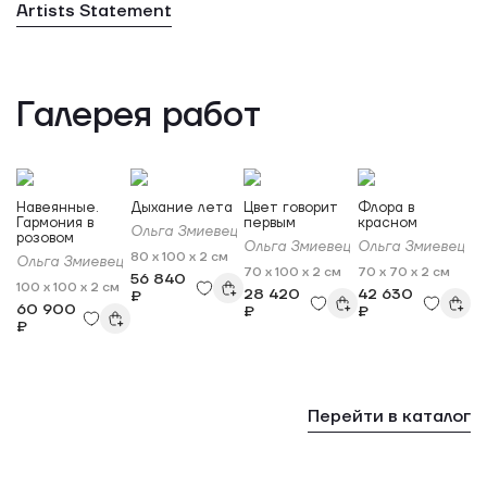
Artists Statement
Галерея работ
Навеянные.
Дыхание лета
Цвет говорит
Флора в
Гармония в
первым
красном
Ольга Змиевец
розовом
Ольга Змиевец
Ольга Змиевец
80 x 100 x 2 см
Ольга Змиевец
70 x 100 x 2 см
70 x 70 x 2 см
56 840
100 x 100 x 2 см
28 420
42 630
₽
60 900
₽
₽
₽
Перейти в каталог