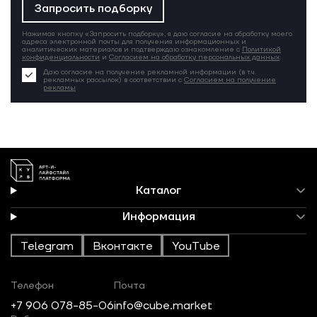
Запросить подборку
Нажимая кнопку «Запросить подборку», я даю согласие на обработку моего
адреса электронной почты для получения информационных и
аналитических материалов и подтверждаю ознакомление с
Политикой
конфиденциальности
и
Согласием на обработку персональных данных
.
Даю согласие на получение рекламной информации (в т.ч.
рекламных рассылок) в соответствии с
Согласием на получение
рекламы
Каталог
Информация
Telegram
Вконтакте
YouTube
Телефон
Почта
+7 906 078-85-06
info@cube.market