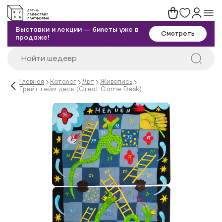
Выставки и лекции — билеты уже в
Смотреть
продаже!
Главная
Каталог
Арт
Живопись
Грейт гейм деск (Great Game Desk)