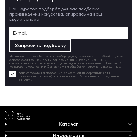
Наш куратор подберёт для вас подборку
произведений искусства, опираясь на ваш
вкус и запрос.
Запросить подборку
Нажимая кнопку «Запросить подборку», я даю согласие на обработку моего
адреса электронной почты для получения информационных и
аналитических материалов и подтверждаю ознакомление с
Политикой
конфиденциальности
и
Согласием на обработку персональных данных
.
Даю согласие на получение рекламной информации (в т.ч.
рекламных рассылок) в соответствии с
Согласием на получение
рекламы
Каталог
Информация