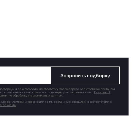
Запросить подборку
дборку», я даю согласие на обработку моего адреса электронной почты для
 аналитических материалов и подтверждаю ознакомление с
Политикой
сием на обработку персональных данных
.
ние рекламной информации (в т.ч. рекламных рассылок) в соответствии с
ие рекламы