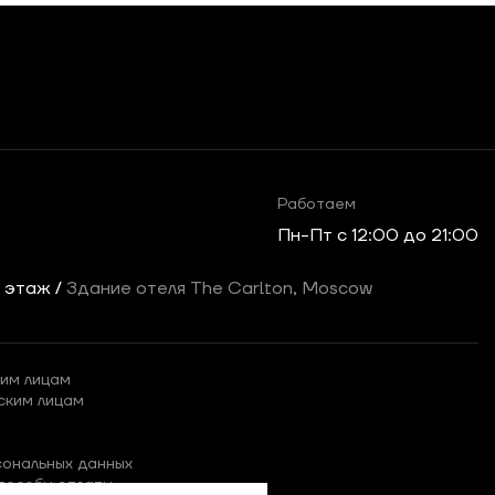
Работаем
Пн-Пт c 12:00 до 21:00
2 этаж /
Здание отеля The Carlton, Moscow
им лицам
ским лицам
сональных данных
пособы оплаты