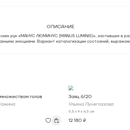
ОПИСАНИЕ
ских рук «МАНУС ЛЮМИНУС (MANUS LUMINIS)», застывших в ра
разными эмоциями. Вариант каталогизации состояний, выража
 множеством голов
Заяц 6/20
Сажина
Ульяна Пучеглазова
5,5 x 9 x 4,5 см
12 180 ₽