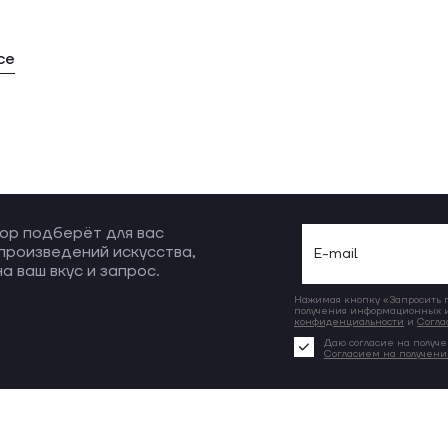
се
ор подберёт для вас
произведений искусства,
а ваш вкус и запрос.
Нажимая кнопку «Запросить по
получения информационных и
конфиденциальности
и
Согла
Даю согласие на получе
Согласием на получен