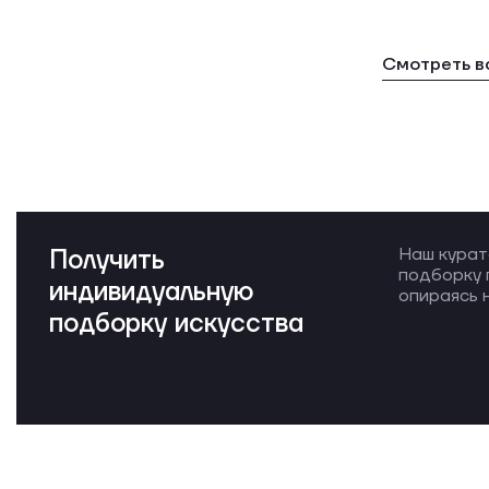
Смотреть в
Получить
Наш курат
подборку 
индивидуальную
опираясь н
подборку искусства