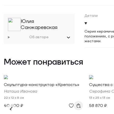
Детали
Юлия
Санжаревская
Серия керамиче
положениях, с 
Об авторе
жестами.
Может понравиться
Скульптура-конструктор «Крепость»
Существа с
Наташа Иванова
Серафима 
22 x 12 x 8 см
13 x 25 x 13 см
40 600 ₽
58 870 ₽