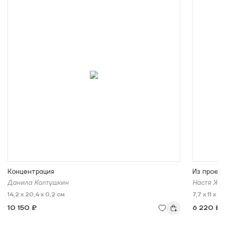
Концентрация
Из проек
Данила Колтушкин
Настя Же
14,2 x 20,4 x 0,2 см
7,7 x 11 x 1 
10 150 ₽
6 220 ₽