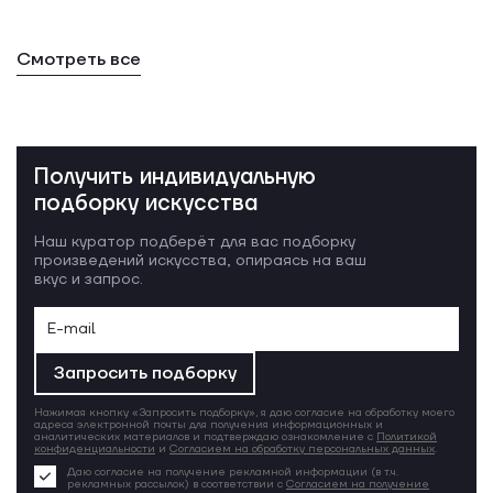
Смотреть все
Получить индивидуальную
подборку искусства
Наш куратор подберёт для вас подборку
произведений искусства, опираясь на ваш
вкус и запрос.
Запросить подборку
Нажимая кнопку «Запросить подборку», я даю согласие на обработку моего
адреса электронной почты для получения информационных и
аналитических материалов и подтверждаю ознакомление с
Политикой
конфиденциальности
и
Согласием на обработку персональных данных
.
Даю согласие на получение рекламной информации (в т.ч.
рекламных рассылок) в соответствии с
Согласием на получение