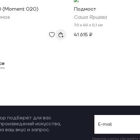
 (Moment 020)
Подмост
амов
Саша Ярцева
70 x 40 x 0,1 см
41 615 ₽
се
ор подберёт для вас
произведений искусства,
а ваш вкус и запрос.
Нажимая кнопку «Запросить по