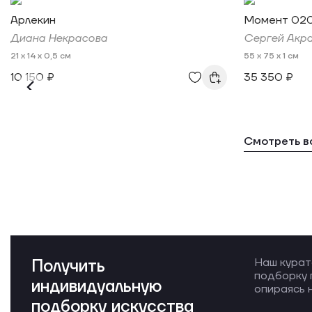
Арлекин
Момент 020
Диана Некрасова
Сергей Акр
21 x 14 x 0,5 см
55 x 75 x 1 см
10 150 ₽
35 350 ₽
Смотреть в
Получить
Наш курат
подборку 
индивидуальную
опираясь н
подборку искусства