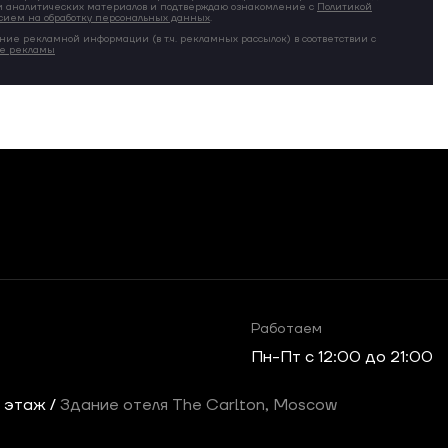
 аналитических материалов и подтверждаю ознакомление с
Политикой
сием на обработку персональных данных
.
ние рекламной информации (в т.ч. рекламных рассылок) в соответствии с
ие рекламы
Работаем
Пн-Пт c 12:00 до 21:00
2 этаж /
Здание отеля The Carlton, Moscow