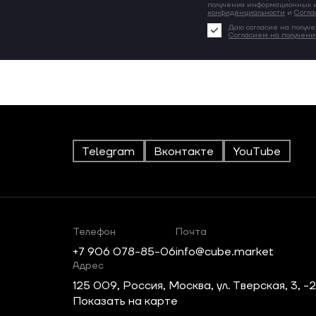
получения информационных и
конфиденциальности
и
Согла
Даю согласие на получе
Согласием на получен
Telegram
Вконтакте
YouTube
Телефон
Почта
+7 906 078-85-06
info@cube.market
Адрес
125 009, Россия, Москва, ул. Тверская, 3, -
Показать на карте