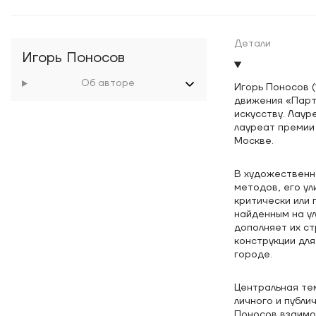
Детали
Игорь Поносов
Об авторе
Игорь Поносов (
движения «Парти
искусству. Лаур
лауреат премии 
Москве.
В художественн
методов, его у
критически или 
найденным на 
дополняет их с
конструкции для
городе.
Центральная тем
личного и публи
Поносов взаимо