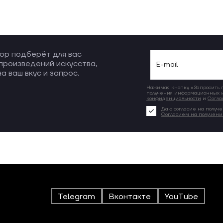
ор подберёт для вас
произведений искусства,
а ваш вкус и запрос.
Нажимая кнопку «Запросить по
получения информационных и
конфиденциальности
и
Согла
Даю согласие на получе
Согласием на получен
Telegram
Вконтакте
YouTube