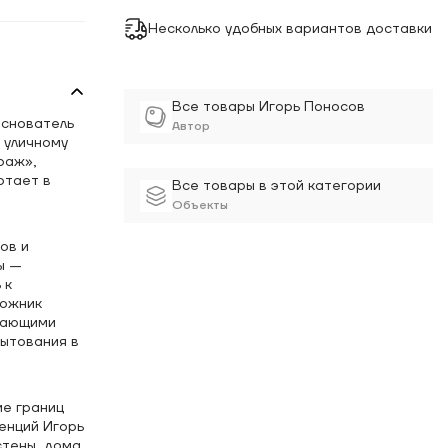
Несколько удобных вариантов доставки
Все товары Игорь Поносов
основатель
Автор
 уличному
раж»,
отает в
Все товары в этой категории
Объекты
ов и
ы —
 к
дожник
инающими
бытования в
ие границ
нций Игорь
тены, дома,