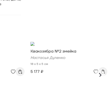
а
Квакозябра №2 змейка
Настасья Дуленко
18 x 5 x 5 см
5 177 ₽