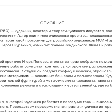
ОПИСАНИЕ
1980) — художник, куратор и теоретик уличного искусства, со
занинг». Автор книг и многочисленных проектов, посвященных
еат грантовой программы для российских художников МСИ «Га
Сергея Курёхина, номинант премии Кандинского. Живёт и раб
ой практике Игорь Поносов стремится к разнообразию подход
личные работы осмысляют контекст, в котором они расположен
поэтически. В студии он создает графику и коллажи, обращаясь
улице материалам — рекламным баннерам и фальшфасадам. Ху
троительной фурнитурой и металлическими каркасами, напом
 крепления рекламы и отсылающими к естественной среде их 
а, с которой художник работает в последние годы — выявлен
чного. Посредством перформативных практик и уличных интерве
действует с городским пространством — становится частью с