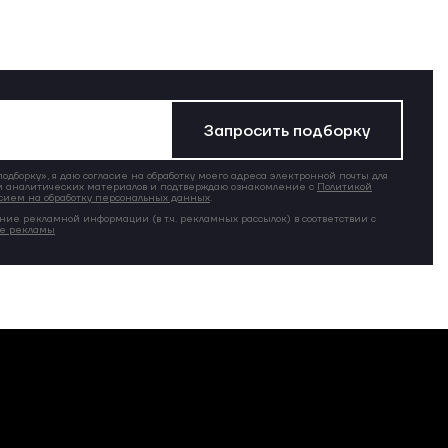
Запросить подборку
дборку», я даю согласие на обработку моего адреса электронной почты для
 аналитических материалов и подтверждаю ознакомление с
Политикой
сием на обработку персональных данных
.
ние рекламной информации (в т.ч. рекламных рассылок) в соответствии с
ие рекламы