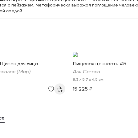
ется с пейзажем, метафорически выражая поглощение человек
й средой.
Щиток для лица
Пищевая ценность #5
валов (Мир)
Аля Сегова
8,3 x 5,7 x 4,5 см
15 225 ₽
се