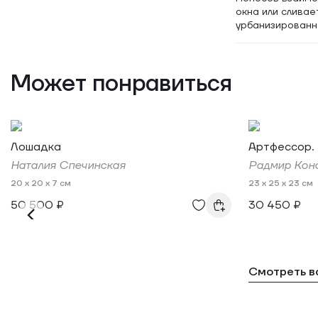
окна или слива
урбанизированно
Может понравиться
Лошадка
Артфессор. 
Наталия Спечинская
Радмир Коно
20 x 20 x 7 см
23 x 25 x 23 см
50 500 ₽
30 450 ₽
Смотреть в