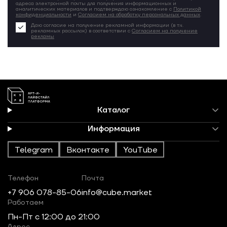
адреса электронной почты для получения информационных и
аналитических материалов и подтверждаю ознакомление с
Политикой
конфиденциальности
и
Согласием на обработку персональных данных
.
Даю согласие на получение рекламной информации (в т.ч.
рекламных рассылок) в соответствии с
Согласием на получение
рекламы
Каталог
Информация
Telegram
Вконтакте
YouTube
Телефон
Почта
+7 906 078-85-06
info@cube.market
Работаем
Пн-Пт c 12:00 до 21:00