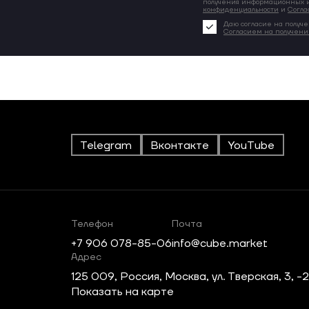
получения информационных и
конфиденциальности
и
Согла
Даю согласие на получе
Согласием на получен
Telegram
Вконтакте
YouTube
Телефон
Почта
+7 906 078-85-06
info@cube.market
Адрес
125 009, Россия, Москва, ул. Тверская, 3, -
Показать на карте