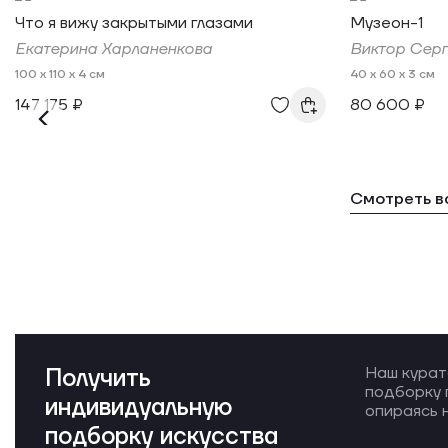
Что я вижу закрытыми глазами
Музеон-1
Екатерина Харланенкова
Виктор Сер
100 x 110 x 4 см
40 x 60 x 3 см
147 175 ₽
80 600 ₽
Смотреть в
Получить
Наш курат
подборку 
индивидуальную
опираясь н
подборку искусства