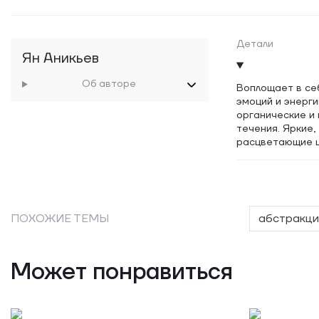
Детали
Ян Аникьев
Об авторе
Воплощает в се
эмоций и энерг
органические и
течения. Яркие
расцветающие ц
ПОХОЖИЕ ТЕМЫ
абстракци
Может понравиться