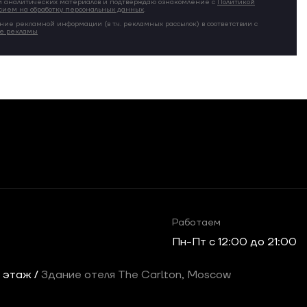
 аналитических материалов и подтверждаю ознакомление с
Политикой
сием на обработку персональных данных
.
ние рекламной информации (в т.ч. рекламных рассылок) в соответствии с
ие рекламы
Работаем
Пн-Пт c 12:00 до 21:00
2 этаж /
Здание отеля The Carlton, Moscow