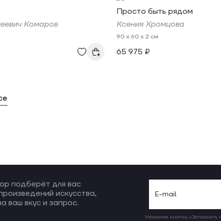
Просто быть рядом
геевич Комаров
Ксения Хромцова
90 x 60 x 2 см
65 975 ₽
се
ор подберёт для вас
произведений искусства,
а ваш вкус и запрос.
Нажимая кнопку «Запросить по