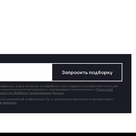
Запросить подборку
дборку», я даю согласие на обработку моего адреса электронной почты для
 аналитических материалов и подтверждаю ознакомление с
Политикой
сием на обработку персональных данных
.
ние рекламной информации (в т.ч. рекламных рассылок) в соответствии с
ие рекламы