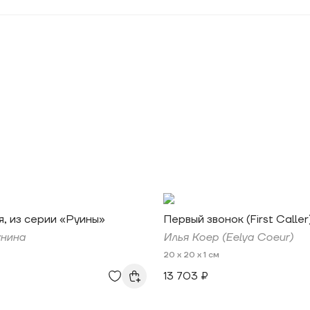
я, из серии «Руины»
Первый звонок (First Caller
унина
Илья Коер (Eelya Coeur)
20 x 20 x 1 см
13 703 ₽