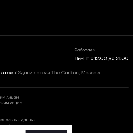
Работаем
Пн-Пт c 12:00 до 21:00
2 этаж /
Здание отеля The Carlton, Moscow
им лицам
ским лицам
сональных данных
пособы оплаты