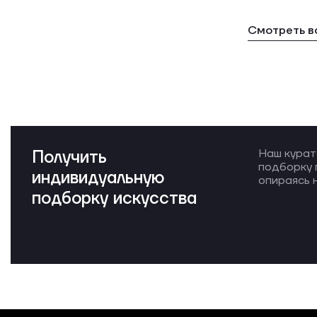
Смотреть в
Получить
Наш курат
подборку 
индивидуальную
опираясь н
подборку искусства