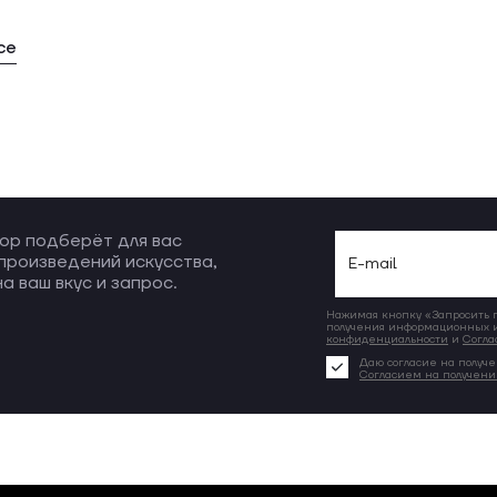
се
ор подберёт для вас
произведений искусства,
а ваш вкус и запрос.
Нажимая кнопку «Запросить по
получения информационных и
конфиденциальности
и
Согла
Даю согласие на получе
Согласием на получен