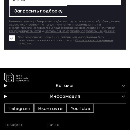
Запросить подборку
Нажимая кнопку «Запросить подборку», я даю согласие на обработку моего
адреса электронной почты для получения информационных и
аналитических материалов и подтверждаю ознакомление с
Политикой
конфиденциальности
и
Согласием на обработку персональных данных
.
Даю согласие на получение рекламной информации (в т.ч.
рекламных рассылок) в соответствии с
Согласием на получение
рекламы
Каталог
Информация
Telegram
Вконтакте
YouTube
Телефон
Почта