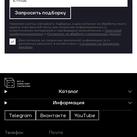
Запросить подборку
Нажимая кнопку «Запросить подборку», я даю согласие на обработку моего
адреса электронной почты для получения информационных и
аналитических материалов и подтверждаю ознакомление с
Политикой
конфиденциальности
и
Согласием на обработку персональных данных
.
Даю согласие на получение рекламной информации (в т.ч.
рекламных рассылок) в соответствии с
Согласием на получение
рекламы
Каталог
Информация
Telegram
Вконтакте
YouTube
Телефон
Почта