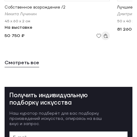
Собственное возрождение /2
Лучшие т
Никита Лучинин
Дмитрий 
45 x 60 x 2 см
50 x 40 x 
На выставке
81 260 ₽
50 750 ₽
Смотреть все
Получить индивидуальную
подборку искусства
Наш куратор подберёт для вас подборку
произведений искусства, опираясь на ваш
вкус и запрос.