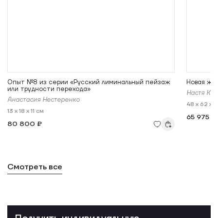
Опыт №8 из серии «Русский лиминальный пейзаж
Новая жиз
или трудности перехода»
Настя Кес
Анастасия Нестеренко
48 x 62 x 1
13 x 18 x 11 см
65 975 ₽
80 800 ₽
Смотреть все