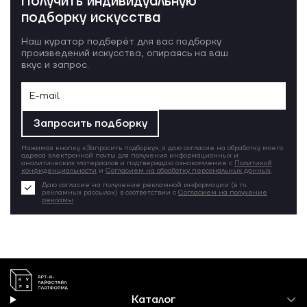
Получить индивидуальную
подборку искусства
Наш куратор подберёт для вас подборку
произведений искусства, опираясь на ваш
вкус и запрос.
Запросить подборку
Нажимая кнопку «Запросить подборку», я даю согласие на обработку моего
адреса электронной почты для получения информационных и
аналитических материалов и подтверждаю ознакомление с
Политикой
конфиденциальности
и
Согласием на обработку персональных данных
.
Даю согласие на получение рекламной информации (в т.ч.
рекламных рассылок) в соответствии с
Согласием на получение
рекламы
Каталог