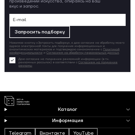
произведений искусства, опираясь на ваш
вкус и запрос.
Запросить подборку
Нажимая кнопку «Запросить подборку», я даю согласие на обработку моего
адреса электронной почты для получения информационных и
аналитических материалов и подтверждаю ознакомление с
Политикой
конфиденциальности
и
Согласием на обработку персональных данных
.
Даю согласие на получение рекламной информации (в т.ч.
рекламных рассылок) в соответствии с
Согласием на получение
рекламы
Каталог
Информация
Telegram
Вконтакте
YouTube