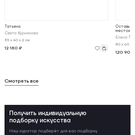
Татьяна
Оставь с
место»
Света Курникова
Елена Ту
35 x 40 x 2 см
80 x 60 x 
12 180 ₽
120 900
Смотреть все
Получить индивидуальную
подборку искусства
Наш куратор подберёт для вас подборку