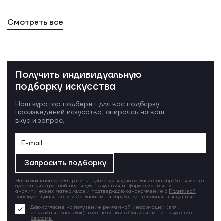
Смотреть все
Получить индивидуальную
подборку искусства
Наш куратор подберёт для вас подборку
произведений искусства, опираясь на ваш
вкус и запрос.
Запросить подборку
Нажимая кнопку «Запросить подборку», я даю согласие на обработку моего
адреса электронной почты для получения информационных и
аналитических материалов и подтверждаю ознакомление с
Политикой
конфиденциальности
и
Согласием на обработку персональных данных
.
Даю согласие на получение рекламной информации (в т.ч.
рекламных рассылок) в соответствии с
Согласием на получение
рекламы