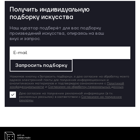
Получить индивидуальную
подборку искусства
Наш куратор подберёт для вас подборку
произведений искусства, опираясь на ваш
вкус и запрос.
Запросить подборку
Нажимая кнопку «Запросить подборку», я даю согласие на обработку моего
адреса электронной почты для получения информационных и
аналитических материалов и подтверждаю ознакомление с
Политикой
конфиденциальности
и
Согласием на обработку персональных данных
.
Даю согласие на получение рекламной информации (в т.ч.
рекламных рассылок) в соответствии с
Согласием на получение
рекламы