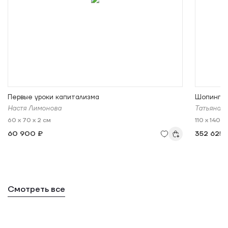
Первые уроки капитализма
Шопинг
Настя Лимонова
Татьяна 
60 x 70 x 2 см
110 x 140 x
60 900 ₽
352 625 
Смотреть все