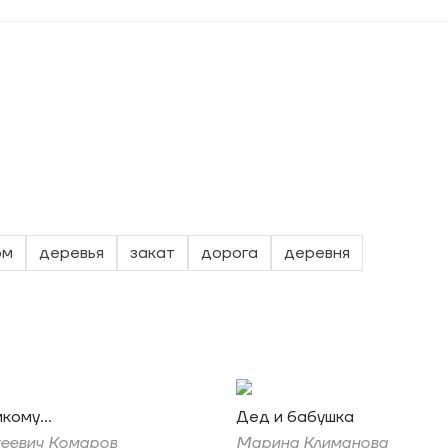
ом
деревья
закат
дорога
деревня
кому...
Дед и бабушка
геевич Комаров
Марина Климанова