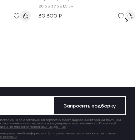
20,5 x 37,5 x 1,5 см
30 300 ₽
Запросить подборку
дборку», я даю согласие на обработку моего адреса электронной почты для
 аналитических материалов и подтверждаю ознакомление с
Политикой
сием на обработку персональных данных
.
ние рекламной информации (в т.ч. рекламных рассылок) в соответствии с
ие рекламы