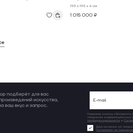
195 x 195 x 4 см
1 015 000 ₽
се
ор подберёт для вас
произведений искусства,
а ваш вкус и запрос.
Нажимая кнопку «Запросить по
получения информационных и
конфиденциальности
и
Согла
Даю согласие на получе
Согласием на получен