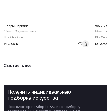
Старый причал
Лучи из 
Юлия Шафаростова
Маша Ива
19 x 24 x 2 см
18 x 24 x 3
19 285 ₽
18 270 ₽
Смотреть все
Получить индивидуальную
подборку искусства
Наш куратор подберёт для вас подборку