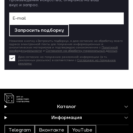
произведений искусства, опираясь на ваш
вкус и запрос.
Запросить подборку
Нажимая кнопку «Запросить подборку», я даю согласие на обработку моего
адреса электронной почты для получения информационных и
аналитических материалов и подтверждаю ознакомление с
Политикой
конфиденциальности
и
Согласием на обработку персональных данных
.
Даю согласие на получение рекламной информации (в т.ч.
рекламных рассылок) в соответствии с
Согласием на получение
рекламы
Каталог
Информация
Telegram
Вконтакте
YouTube