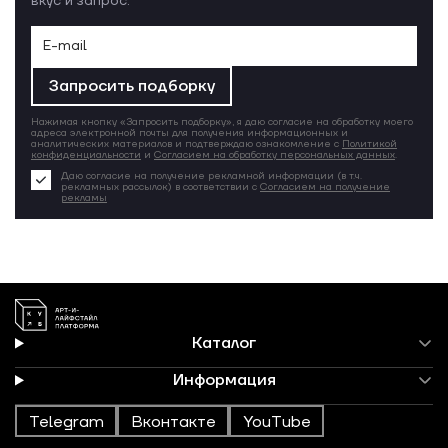
вкус и запрос.
Запросить подборку
Нажимая кнопку «Запросить подборку», я даю согласие на обработку моего
адреса электронной почты для получения информационных и
аналитических материалов и подтверждаю ознакомление с
Политикой
конфиденциальности
и
Согласием на обработку персональных данных
.
Даю согласие на получение рекламной информации (в т.ч.
рекламных рассылок) в соответствии с
Согласием на получение
рекламы
Каталог
Информация
Telegram
Вконтакте
YouTube