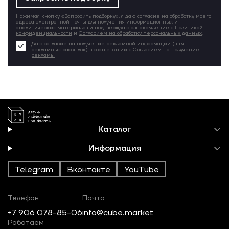
Нажимая кнопку «Запросить подборку», я даю согласие на обработку моего
адреса электронной почты для получения информационных и
аналитических материалов и подтверждаю ознакомление с
Политикой
конфиденциальности
и
Согласием на обработку персональных данных
.
Даю согласие на получение рекламной информации (в т.ч.
рекламных рассылок) в соответствии с
Согласием на получение
рекламы
Каталог
Информация
Telegram
Вконтакте
YouTube
Телефон
Почта
+7 906 078-85-06
info@cube.market
Работаем