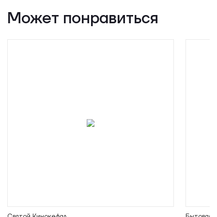
Может понравиться
Святой Кинокефал
Бытовая 