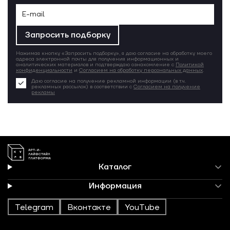
Запросить подборку
Нажимая кнопку «Запросить подборку», я даю согласие на обработку моего
адреса электронной почты для получения информационных и
аналитических материалов и подтверждаю ознакомление с
Политикой
конфиденциальности
и
Согласием на обработку персональных данных
.
Даю согласие на получение рекламной информации (в т.ч.
рекламных рассылок) в соответствии с
Согласием на получение
рекламы
Каталог
Информация
Telegram
Вконтакте
YouTube