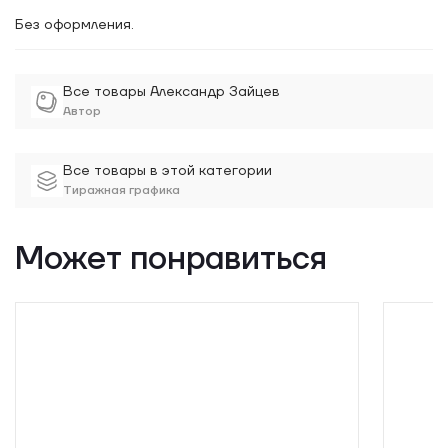
пузырями. Откуда, зачем, почему — ответов нет, а есть
просто чудо в самом темном месте во Вселенной в самые
Без оформления.
темные времена».
Все товары Александр Зайцев
Автор
Все товары в этой категории
Тиражная графика
Может понравиться