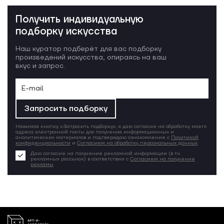
Получить индивидуальную
подборку искусства
Наш куратор подберёт для вас подборку
произведений искусства, опираясь на ваш
вкус и запрос.
Запросить подборку
Нажимая кнопку «Запросить подборку», я даю согласие на обработку моего
адреса электронной почты для получения информационных и
аналитических материалов и подтверждаю ознакомление с
Политикой
конфиденциальности
и
Согласием на обработку персональных данных
.
Даю согласие на получение рекламной информации (в т.ч.
рекламных рассылок) в соответствии с
Согласием на получение
рекламы