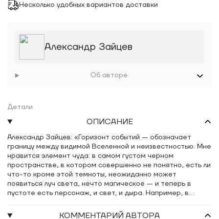
Несколько удобных вариантов доставки
Александр Зайцев
Об авторе
Детали
ОПИСАНИЕ
Александр Зайцев: «Горизонт событий — обозначает
границу между видимой Вселенной и неизвестностью. Мне
нравится элемент чуда: в самом густом черном
пространстве, в котором совершенно не понятно, есть ли
что-то кроме этой темноты, неожиданно может
появиться луч света, нечто магическое — и теперь в
пустоте есть персонаж, и свет, и дыра. Например, в
работе «Рука с зубной щеткой» из черной дыры вдруг
появляется рука с зубной щеткой, окруженная мыльными
КОММЕНТАРИЙ АВТОРА