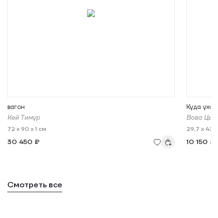
вагон
Куда ухо
Кей Тимур
Вова Цыг
72 x 90 x 1 см
29,7 x 42 x
30 450 ₽
10 150 ₽
Смотреть все