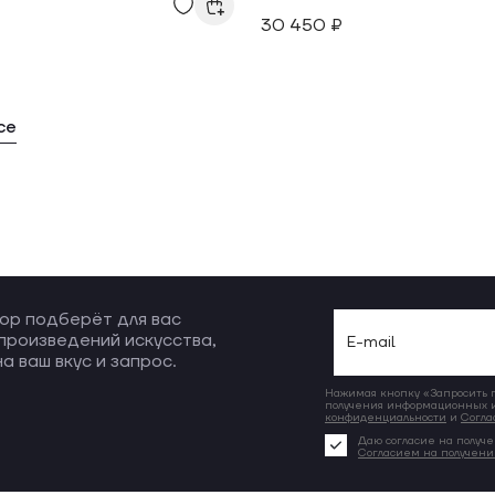
30 450 ₽
се
ор подберёт для вас
произведений искусства,
а ваш вкус и запрос.
Нажимая кнопку «Запросить по
получения информационных и
конфиденциальности
и
Согла
Даю согласие на получе
Согласием на получен