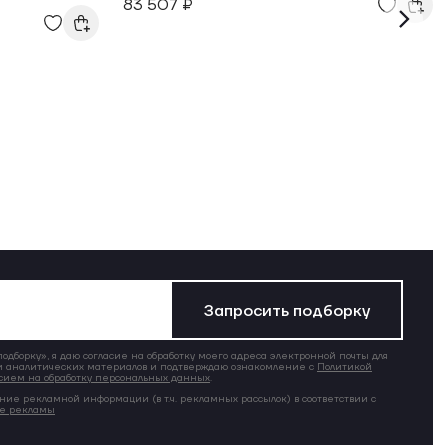
83 507 ₽
Запросить подборку
дборку», я даю согласие на обработку моего адреса электронной почты для
 аналитических материалов и подтверждаю ознакомление с
Политикой
сием на обработку персональных данных
.
ние рекламной информации (в т.ч. рекламных рассылок) в соответствии с
ие рекламы