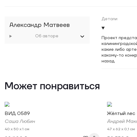
Детали
Александр Матвеев
Об авторе
Проект предста
калининградско
какие либо арте
какому-то конкр
назад.
Может понравиться
ВИД 0589
Жёлтый лес
Саша Любин
Андрей Мак
40 x 50 x 1 см
47 x 62 x 0,1 см