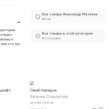
Все товары Александр Матвеев
Автор
рритории
Все товары в этой категории
тствуют
Фотография
ивязку к
 или сто лет
дшафт.
Свой порядок
Евгения Стерлягова
20 x 30 x 0,5 см