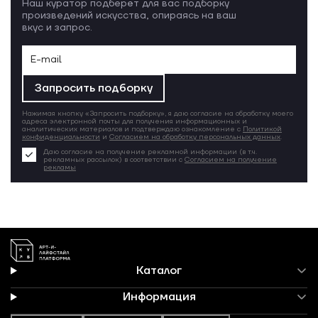
Наш куратор подберёт для вас подборку
произведений искусства, опираясь на ваш
вкус и запрос.
Запросить подборку
Нажимая кнопку «Запросить подборку», я даю согласие на обработку моего
адреса электронной почты для получения информационных и
аналитических материалов и подтверждаю ознакомление с
Политикой
конфиденциальности
и
Согласием на обработку персональных данных
.
Даю согласие на получение рекламной информации (в т.ч.
рекламных рассылок) в соответствии с
Согласием на получение
рекламы
Каталог
Информация