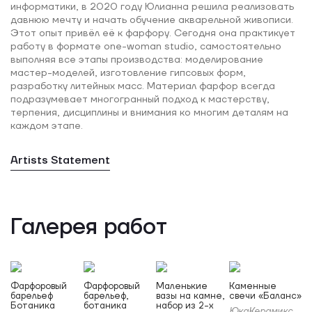
информатики, в 2020 году Юлианна решила реализовать
давнюю мечту и начать обучение акварельной живописи.
Этот опыт привёл её к фарфору. Сегодня она практикует
работу в формате one-woman studio, самостоятельно
выполняя все этапы производства: моделирование
мастер-моделей, изготовление гипсовых форм,
разработку литейных масс. Материал фарфор всегда
подразумевает многогранный подход к мастерству,
терпения, дисциплины и внимания ко многим деталям на
каждом этапе.
Artists Statement
Галерея работ
Фарфоровый
Фарфоровый
Маленькие
Каменные
барельеф
барельеф,
вазы на камне,
свечи «Баланс»
Ботаника
ботаника
набор из 2-х
ЮкаКерамикс (Yukaceramics)