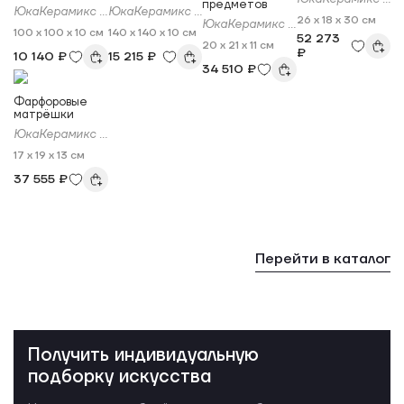
предметов
ЮкаКерамикс (Yukaceramics)
ЮкаКерамикс (Yukaceramics)
26 x 18 x 30 см
ЮкаКерамикс (Yukaceramics)
100 x 100 x 10 см
140 x 140 x 10 см
52 273
20 x 21 x 11 см
₽
10 140 ₽
15 215 ₽
34 510 ₽
Фарфоровые
матрёшки
ЮкаКерамикс (Yukaceramics)
17 x 19 x 13 см
37 555 ₽
Перейти в каталог
Получить индивидуальную
подборку искусства