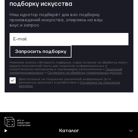
подборку искусства
Наш куратор подберёт для вас подборку
произведений искусства, опираясь на ваш
вкус и запрос.
Запросить подборку
Нажимая кнопку «Запросить подборку», я даю согласие на обработку моего
адреса электронной почты для получения информационных и
аналитических материалов и подтверждаю ознакомление с
Политикой
конфиденциальности
и
Согласием на обработку персональных данных
.
Даю согласие на получение рекламной информации (в т.ч.
рекламных рассылок) в соответствии с
Согласием на получение
рекламы
Каталог