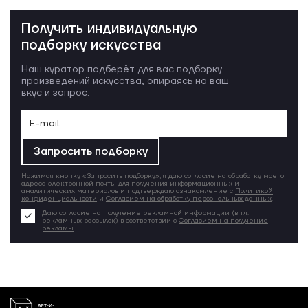
Получить индивидуальную
подборку искусства
Наш куратор подберёт для вас подборку
произведений искусства, опираясь на ваш
вкус и запрос.
Запросить подборку
Нажимая кнопку «Запросить подборку», я даю согласие на обработку моего
адреса электронной почты для получения информационных и
аналитических материалов и подтверждаю ознакомление с
Политикой
конфиденциальности
и
Согласием на обработку персональных данных
.
Даю согласие на получение рекламной информации (в т.ч.
рекламных рассылок) в соответствии с
Согласием на получение
рекламы