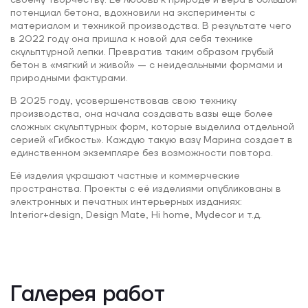
своему творчеству. Её любовь к природе и вера в большой
потенциал бетона, вдохновили на эксперименты с
материалом и техникой производства. В результате чего
в 2022 году она пришла к новой для себя технике
скульптурной лепки. Превратив таким образом грубый
бетон в «мягкий и живой» — с неидеальными формами и
природными фактурами.
В 2025 году, усовершенствовав свою технику
производства, она начала создавать вазы еще более
сложных скульптурных форм, которые выделила отдельной
серией «Гибкость». Каждую такую вазу Марина создает в
единственном экземпляре без возможности повтора.
Её изделия украшают частные и коммерческие
пространства. Проекты с её изделиями опубликованы в
электронных и печатных интерьерных изданиях:
Interior+design, Design Mate, Hi home, Mydecor и т.д.
Галерея работ