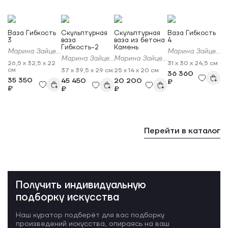
Ваза Гибкость
Скульптурная
Скульптурная
Ваза Гибкость
3
ваза
ваза из бетона
4
Гибкость-2
Камень
Марина Зайцева
Марина Зайцева
Марина Зайцева
Марина Зайцева
26,5 x 32,5 x 22
31 x 30 x 24,5 см
см
37 x 39,5 x 29 см
25 x 14 x 20 см
36 360
35 350
45 450
20 200
₽
₽
₽
₽
Перейти в каталог
Получить индивидуальную
подборку искусства
Наш куратор подберёт для вас подборку
произведений искусства, опираясь на ваш