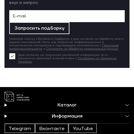
вкус и запрос.
Запросить подборку
Нажимая кнопку «Запросить подборку», я даю согласие на обработку моего
адреса электронной почты для получения информационных и
аналитических материалов и подтверждаю ознакомление с
Политикой
конфиденциальности
и
Согласием на обработку персональных данных
.
Даю согласие на получение рекламной информации (в т.ч.
рекламных рассылок) в соответствии с
Согласием на получение
рекламы
Каталог
Информация
Telegram
Вконтакте
YouTube