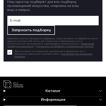
Наш куратор подберёт для вас подборку
произведений искусства, опираясь на ваш
вкус и запрос.
Запросить подборку
Нажимая кнопку «Запросить подборку», я даю согласие на обработку моего
адреса электронной почты для получения информационных и
аналитических материалов и подтверждаю ознакомление с
Политикой
конфиденциальности
и
Согласием на обработку персональных данных
.
Даю согласие на получение рекламной информации (в т.ч.
рекламных рассылок) в соответствии с
Согласием на получение
рекламы
Каталог
Информация