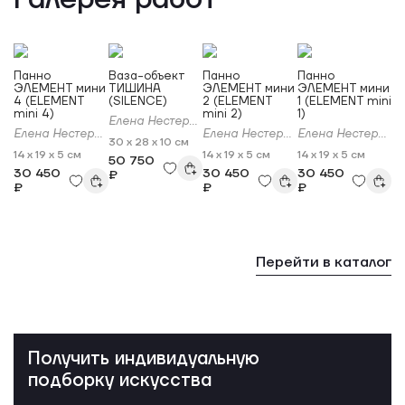
Панно
Ваза-объект
Панно
Панно
ЭЛЕМЕНТ мини
ТИШИНА
ЭЛЕМЕНТ мини
ЭЛЕМЕНТ мини
4 (ELEMENT
(SILENCE)
2 (ELEMENT
1 (ELEMENT mini
mini 4)
mini 2)
1)
Елена Нестерова
Елена Нестерова
Елена Нестерова
Елена Нестерова
30 x 28 x 10 см
14 x 19 x 5 см
14 x 19 x 5 см
14 x 19 x 5 см
50 750
30 450
30 450
30 450
₽
₽
₽
₽
Перейти в каталог
Получить индивидуальную
подборку искусства