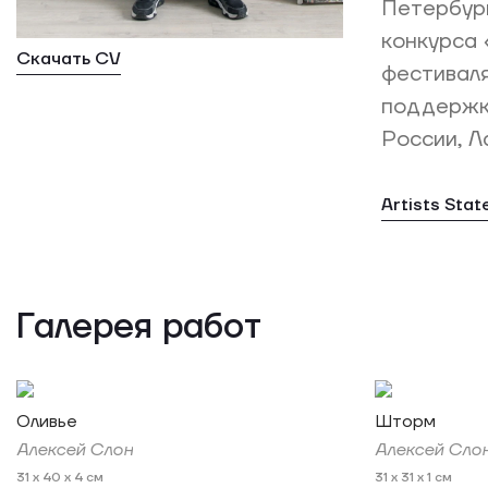
Петербург
конкурса 
Скачать CV
фестивал
поддержки
России, Л
Artists Sta
Галерея работ
Оливье
Шторм
Алексей Слон
Алексей Сло
31 x 40 x 4 см
31 x 31 x 1 см