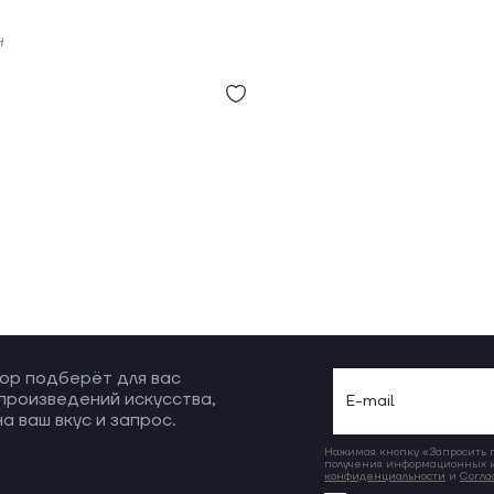
н
ор подберёт для вас
произведений искусства,
а ваш вкус и запрос.
Нажимая кнопку «Запросить по
получения информационных и
конфиденциальности
и
Согла