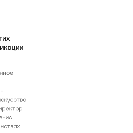
гих
никации
енное
м
т-
искусства
директор
лнил
анствах