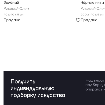
Зелёный
Чёрные нити
Алексей Слон
Алексей Сло
40 x 40 x 5 см
200 x 140 x 5 см
Продано
Продано
Получить
Наш курат
подборку 
индивидуальную
опираясь н
подборку искусства