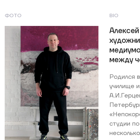
ФОТО
BIO
Алексей
художни
медиумо
между ч
Родился в
училище и
А.И.Герце
Петербург
«Непокорё
студии по
несколько