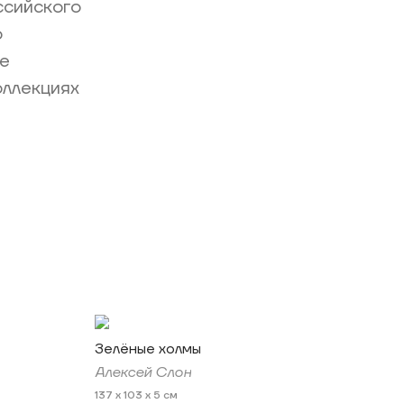
ссийского
о
е
оллекциях
Зелёные холмы
Алексей Слон
137 x 103 x 5 см