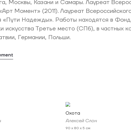
а, Москвы, Казани и Самары. Лауреат Всеро
«Арт Момент» (2011). Лауреат Всероссийског
я «Пути Надежды». Работы находятся в Фонд
 искусства Третье место (СПб), в частных к
атвии, Германии, Польши.
tement
Охота
н
Алексей Слон
90 x 80 x 5 см