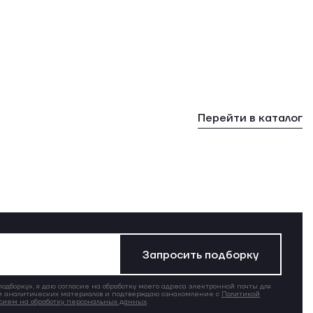
Перейти в каталог
Запросить подборку
дборку», я даю согласие на обработку моего адреса электронной почты для
 аналитических материалов и подтверждаю ознакомление с
Политикой
сием на обработку персональных данных
.