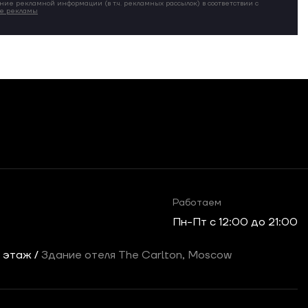
ние рекламной информации (в т.ч. рекламных рассылок) в соответствии с
ие рекламы
Работаем
Пн-Пт c 12:00 до 21:00
2 этаж /
Здание отеля The Carlton, Moscow