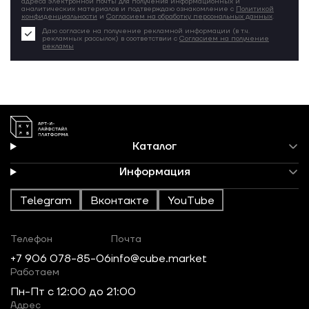
адреса электронной почты для получения информационных и
аналитических материалов и подтверждаю ознакомление с
Политикой
конфиденциальности
и
Согласием на обработку персональных данных
.
Даю согласие на получение рекламной информации (в т.ч.
рекламных рассылок) в соответствии с
Согласием на получение
рекламы
Каталог
Информация
Telegram
Вконтакте
YouTube
Телефон
Почта
+7 906 078-85-06
info@cube.market
Работаем
Пн-Пт c 12:00 до 21:00
Адрес