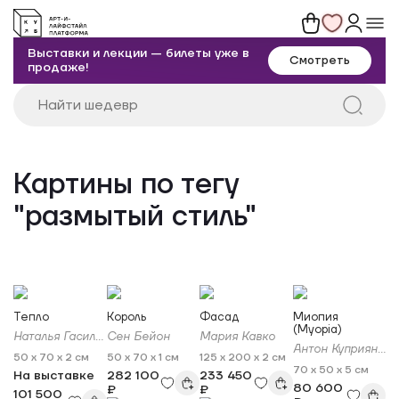
Выставки и лекции — билеты уже в
Смотреть
продаже!
Картины по тегу
"размытый стиль"
Тепло
Король
Фасад
Миопия
(Myopia)
Наталья Гасилова
Сен Бейон
Мария Кавко
Антон Куприянов
50 x 70 x 2 см
50 x 70 x 1 см
125 x 200 x 2 см
70 x 50 x 5 см
На выставке
282 100
233 450
80 600
₽
₽
101 500