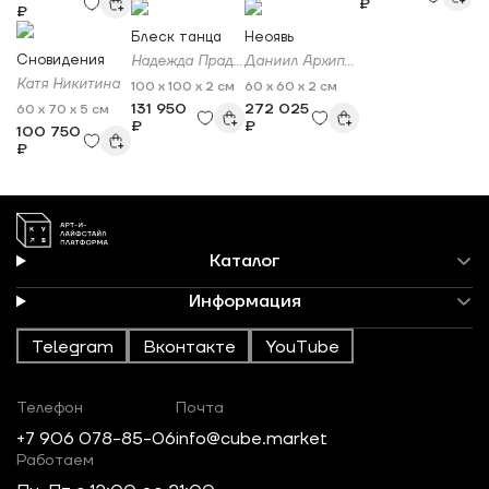
₽
₽
Блеск танца
Неоявь
Сновидения
Надежда Прадес
Даниил Архипенко
Катя Никитина
100 x 100 x 2 см
60 x 60 x 2 см
131 950
272 025
60 x 70 x 5 см
₽
₽
100 750
₽
Каталог
Информация
Telegram
Вконтакте
YouTube
Телефон
Почта
+7 906 078-85-06
info@cube.market
Работаем