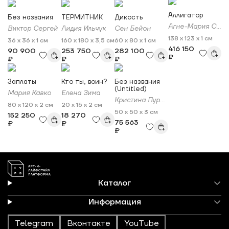
Аллигатор
Без названия
ТЕРМИТНИК
Дикость
Агне-Мария Силкинайте
Виктор Сергей
Лидия Ильчук
Сен Бейон
138 x 123 x 1 см
36 x 36 x 1 см
160 x 180 x 3,5 см
60 x 80 x 1 см
416 150
90 900
253 750
282 100
₽
₽
₽
₽
Заплаты
Кто ты, воин?
Без названия
(Untitled)
Мария Кавко
Елена Зима
Кристина Пуршина
80 x 120 x 2 см
20 x 15 x 2 см
50 x 50 x 3 см
152 250
18 270
75 563
₽
₽
₽
Каталог
Информация
Telegram
Вконтакте
YouTube