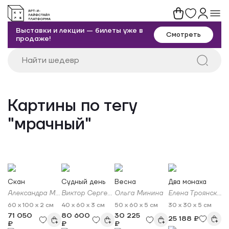
Выставки и лекции — билеты уже в
Смотреть
продаже!
Картины по тегу
"мрачный"
Скан
Судный день
Весна
Два монаха
Александра Мееровская
Виктор Сергеевич Комаров
Ольга Минина
Елена Троянская
60 x 100 x 2 см
40 x 60 x 3 см
50 x 60 x 5 см
30 x 30 x 5 см
71 050
80 600
30 225
25 188 ₽
₽
₽
₽