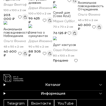
₽
дневник
Аномальная
Влада Фихтгоф
повседневность.
Дарья Илюхина
Отчуждение.
100 x 100 x 2 см
Синий дом
100 x 100 x 2 см
Ольга Фонина
203
(Casa Azul)
96 425
000 ₽
45 x 50 x 2 см
Мария Субботина
₽
40 600
70 x 70 x 2 см
₽
Аномальная
повседневность.
Заметка о
76 125 ₽
Наблюдение.
суккулентах
Ольга Фонина
Дарья Илюхина
Дуэт кактусов
45 x 50 x 2 см
90 x 110 x 2 см
Саша Робинсон
40 600
88 305
₽
₽
80 x 100 x 3 см
Продано
Каталог
Информация
Telegram
Вконтакте
YouTube