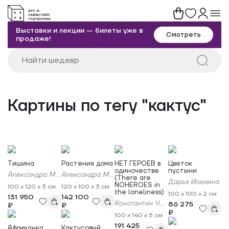
Выставки и лекции — билеты уже в
Смотреть
продаже!
Картины по тегу "кактус"
Тишина
Растения дома
НЕТ ГЕРОЕВ в
Цветок
одиночестве
пустыни
Александра Мато
Александра Мато
(There are
Дарья Илюхина
NOHEROES in
100 x 120 x 3 см
120 x 100 x 3 см
the loneliness)
100 x 100 x 2 см
131 950
142 100
Константин Чирков
86 275
₽
₽
₽
100 x 140 x 5 см
191 425
Африканка
Кактусовый