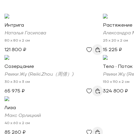
Интрига
Растяжение
Наталья Гасилова
Александра 
80 x 80 x 2 см
25 x 20 x 2 см
121 800 ₽
15 225 ₽
Созерцание
Тело · Поток
Реики Жу (Reiki.Zhou（周倩）)
Реики Жу (R
30 x 30 x 3 см
150 x 110 x 2 см
65 975 ₽
324 800 ₽
Лиза
Макс Орлицкий
40 x 60 x 2 см
85 260 ₽