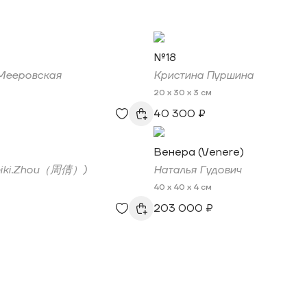
№18
Мееровская
Кристина Пуршина
20 x 30 x 3 см
40 300 ₽
Венера (Venere)
eiki.Zhou（周倩）)
Наталья Гудович
40 x 40 x 4 см
203 000 ₽