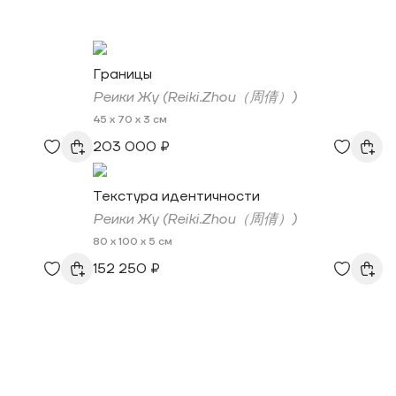
Границы
Реики Жу (Reiki.Zhou（周倩）)
45 x 70 x 3 см
203 000 ₽
Текстура идентичности
Реики Жу (Reiki.Zhou（周倩）)
80 x 100 x 5 см
152 250 ₽