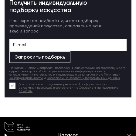
Получить индивидуальную
подборку искусства
Наш куратор подберёт для вас подборку
произведений искусства, опираясь на ваш
вкус и запрос.
Запросить подборку
Нажимая кнопку «Запросить подборку», я даю согласие на обработку моего
адреса электронной почты для получения информационных и
аналитических материалов и подтверждаю ознакомление с
Политикой
конфиденциальности
и
Согласием на обработку персональных данных
.
Даю согласие на получение рекламной информации (в т.ч.
рекламных рассылок) в соответствии с
Согласием на получение
рекламы
Каталог