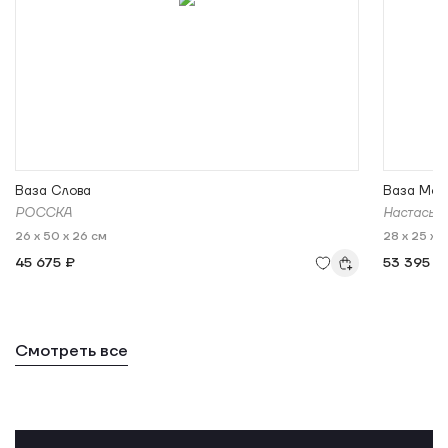
Ваза Слова
Ваза Мор
РОССКА
Настасья
26 x 50 x 26 см
28 x 25 x 
45 675 ₽
53 395 ₽
Смотреть все