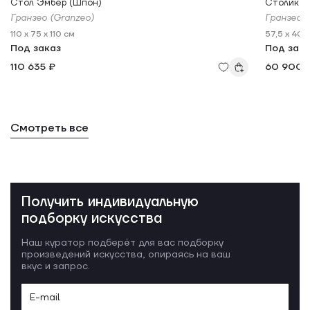
Стол Эмбер (Шпон)
Столик О
Гранзео (Granzeo)
Гранзео (
110 x 75 x 110 см
57,5 x 40 
Под заказ
Под зак
110 635 ₽
60 900 
Смотреть все
Получить индивидуальную
подборку искусства
Наш куратор подберёт для вас подборку
произведений искусства, опираясь на ваш
вкус и запрос.