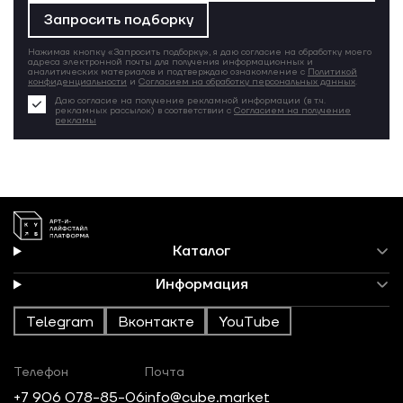
Запросить подборку
Нажимая кнопку «Запросить подборку», я даю согласие на обработку моего
адреса электронной почты для получения информационных и
аналитических материалов и подтверждаю ознакомление с
Политикой
конфиденциальности
и
Согласием на обработку персональных данных
.
Даю согласие на получение рекламной информации (в т.ч.
рекламных рассылок) в соответствии с
Согласием на получение
рекламы
Каталог
Информация
Telegram
Вконтакте
YouTube
Телефон
Почта
+7 906 078-85-06
info@cube.market