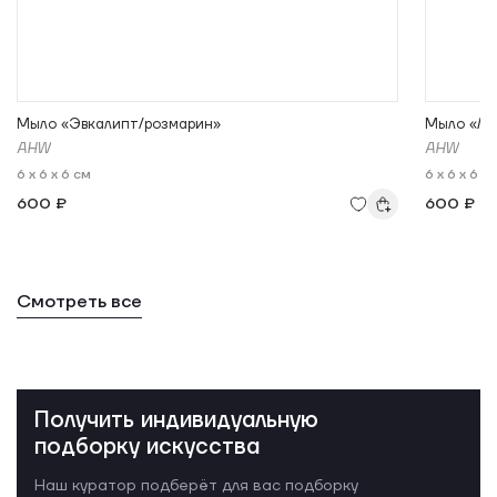
Мыло «Эвкалипт/розмарин»
Мыло «Ле
AHW
AHW
6 x 6 x 6 см
6 x 6 x 6 с
600 ₽
600 ₽
Смотреть все
Получить индивидуальную
подборку искусства
Наш куратор подберёт для вас подборку