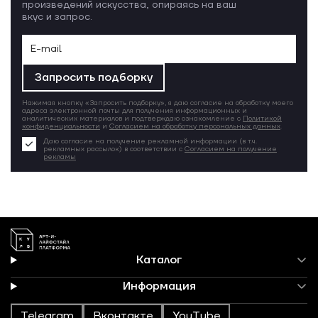
произведений искусства, опираясь на ваш
вкус и запрос.
Запросить подборку
Нажимая кнопку «Запросить подборку», я даю согласие на обработку моего
адреса электронной почты для получения информационных и
аналитических материалов и подтверждаю ознакомление с
Политикой
конфиденциальности
и
Согласием на обработку персональных данных
.
Даю согласие на получение рекламной информации (в т.ч.
рекламных рассылок) в соответствии с
Согласием на получение
рекламы
Каталог
Информация
Telegram
Вконтакте
YouTube