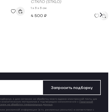
СТКЛО (STKLO)
1 x 3 x 3 см
4 500 ₽
Запросить подборку
дборку», я даю согласие на обработку моего адреса электронной почты для
 аналитических материалов и подтверждаю ознакомление с
Политикой
сием на обработку персональных данных
.
ние рекламной информации (в т.ч. рекламных рассылок) в соответствии с