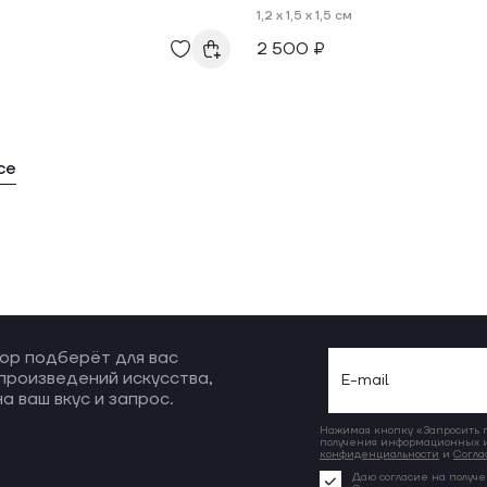
1,2 x 1,5 x 1,5 см
2 500 ₽
се
ор подберёт для вас
произведений искусства,
а ваш вкус и запрос.
Нажимая кнопку «Запросить по
получения информационных и
конфиденциальности
и
Согла
Даю согласие на получе