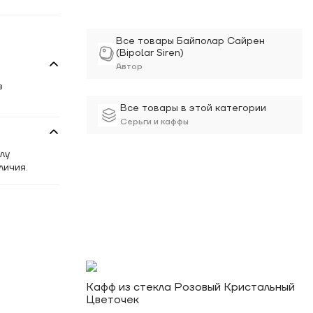
Все товары Байполар Сайрен
(Bipolar Siren)
Автор
з
Все товары в этой категории
Серьги и каффы
лу
личия.
Кафф из стекла Розовый Кристальный
Цветочек