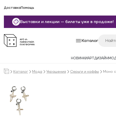
Доставка
Помощь
Выставки и лекции — билеты уже в продаже!
Каталог
НОВИНКИ
АРТ
ДИЗАЙН
МО
Каталог
Мода
Украшения
Серьги и каффы
Моно с