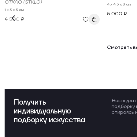
СТКЛО (STKLO)
4 x 4,5 x 3 см
1 x 3 x 3 см
5 000 ₽
4 500 ₽
Смотреть в
Получить
Наш курат
подборку 
индивидуальную
опираясь н
подборку искусства