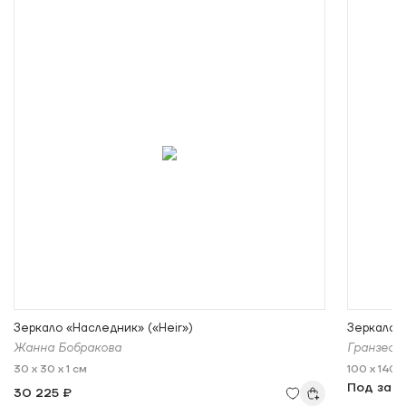
Зеркало «Наследник» («Heir»)
Зеркало 
Жанна Бобракова
Гранзео (
30 x 30 x 1 см
100 x 140 x
Под зак
30 225 ₽