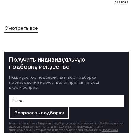
71 050 ₽
Смотреть все
Получить индивидуальную
подборку искусства
Наш куратор подберёт для вас подборку
произведений искусства, опираясь на ваш
вкус и запрос.
Запросить подборку
Нажимая кнопку «Запросить подборку», я даю согласие на обработку моего
адреса электронной почты для получения информационных и
аналитических материалов и подтверждаю ознакомление с
Политикой