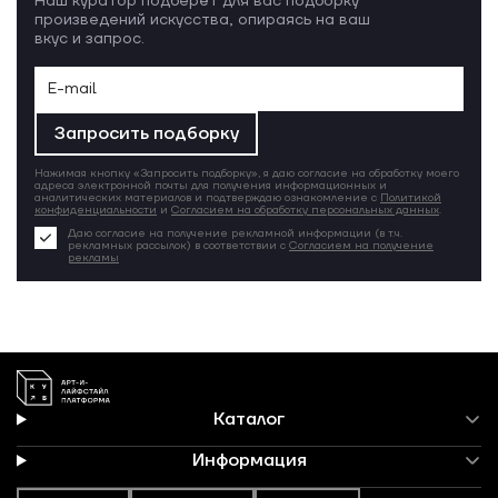
Наш куратор подберёт для вас подборку
произведений искусства, опираясь на ваш
вкус и запрос.
Запросить подборку
Нажимая кнопку «Запросить подборку», я даю согласие на обработку моего
адреса электронной почты для получения информационных и
аналитических материалов и подтверждаю ознакомление с
Политикой
конфиденциальности
и
Согласием на обработку персональных данных
.
Даю согласие на получение рекламной информации (в т.ч.
рекламных рассылок) в соответствии с
Согласием на получение
рекламы
Каталог
Информация