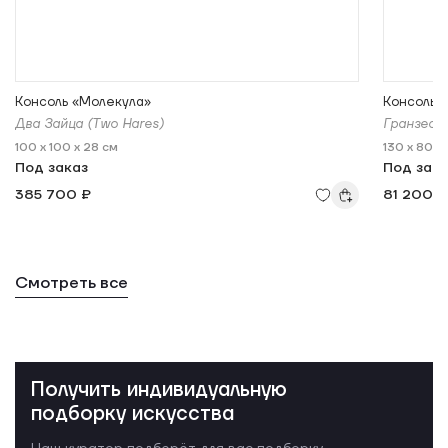
Консоль «Молекула»
Консоль 
Два Зайца (Two Hares)
Гранзео (
100 x 100 x 28 см
130 x 80 x
Под заказ
Под зак
385 700 ₽
81 200 ₽
Смотреть все
Получить индивидуальную
подборку искусства