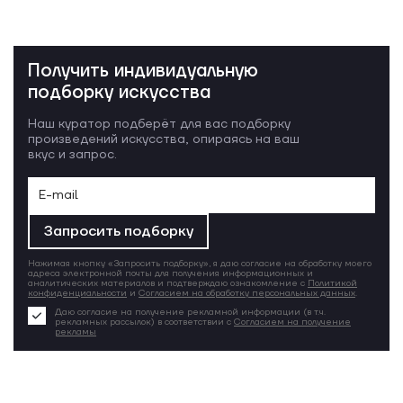
Получить индивидуальную
подборку искусства
Наш куратор подберёт для вас подборку
произведений искусства, опираясь на ваш
вкус и запрос.
Запросить подборку
Нажимая кнопку «Запросить подборку», я даю согласие на обработку моего
адреса электронной почты для получения информационных и
аналитических материалов и подтверждаю ознакомление с
Политикой
конфиденциальности
и
Согласием на обработку персональных данных
.
Даю согласие на получение рекламной информации (в т.ч.
рекламных рассылок) в соответствии с
Согласием на получение
рекламы