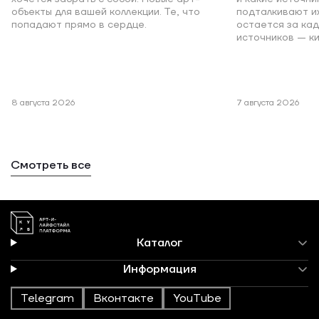
объекты для вашей коллекции. Те, что
подталкивают и
попадают прямо в сердце.
остается за кад
источников — к
8 августа 2026
7 августа 2026
Смотреть все
Каталог
Информация
Telegram
Вконтакте
YouTube