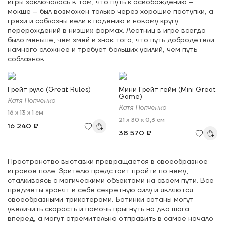
игры заключалась в том, что путь к освобождению –
мокше – был возможен только через хорошие поступки, а
грехи и соблазны вели к падению и новому кругу
перерождений в низших формах. Лестниц в игре всегда
было меньше, чем змей в знак того, что путь добродетели
намного сложнее и требует больших усилий, чем путь
соблазнов.
Грейт рулс (Great Rules)
Мини Грейт гейм (Mini Great
Game)
Катя Попченко
Катя Попченко
16 x 13 x 1 см
21 x 30 x 0,3 см
16 240 ₽
38 570 ₽
Пространство выставки превращается в своеобразное
игровое поле. Зрителю предстоит пройти по нему,
сталкиваясь с магическими объектами на своем пути. Все
предметы хранят в себе секретную силу и являются
своеобразными трикстерами. Ботинки сатаны могут
увеличить скорость и помочь прыгнуть на два шага
вперед, а могут стремительно отправить в самое начало