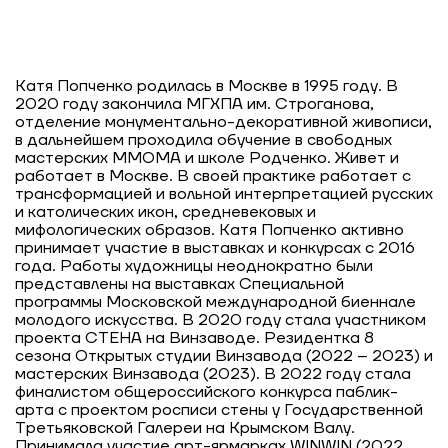
Катя Попченко родилась в Москве в 1995 году. В
2020 году закончила МГХПА им. Строганова,
отделение монументально-декоративной живописи,
в дальнейшем проходила обучение в свободных
мастерских ММОМА и школе Родченко. Живет и
работает в Москве. В своей практике работает с
трансформацией и вольной интерпретацией русских
и католических икон, средневековых и
мифологических образов. Катя Попченко активно
принимает участие в выставках и конкурсах с 2016
года. Работы художницы неоднократно были
представлены на выставках Специальной
программы Московской международной биеннале
молодого искусства. В 2020 году стала участником
проекта СТЕНА на Винзаводе. Резидентка 8
сезона Открытых студии Винзавода (2022 – 2023) и
мастерских Винзавода (2023). В 2022 году стала
финалистом общероссийского конкурса паблик-
арта с проектом росписи стены у Государственной
Третьяковской Галереи на Крымском Валу.
Принимала участие арт-ярмарках WINWIN (2022,