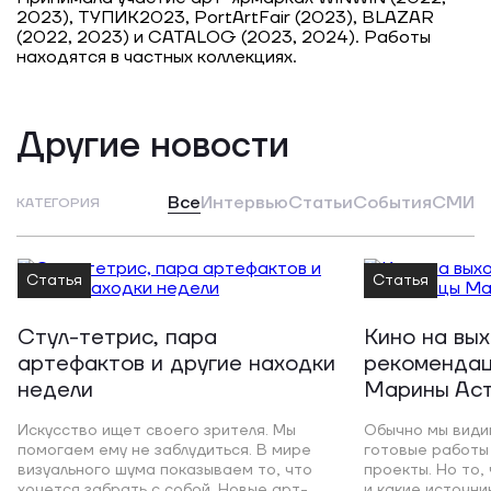
2023), ТУПИК2023, PortArtFair (2023), BLAZAR
(2022, 2023) и CATALOG (2023, 2024). Работы
находятся в частных коллекциях.
Другие новости
Все
Интервью
Статьи
События
СМИ
КАТЕГОРИЯ
Статья
Статья
Стул-тетрис, пара
Кино на вы
артефактов и другие находки
рекомендац
недели
Марины Ас
Искусство ищет своего зрителя. Мы
Обычно мы види
помогаем ему не заблудиться. В мире
готовые работы 
визуального шума показываем то, что
проекты. Но то,
хочется забрать с собой. Новые арт-
и какие источни