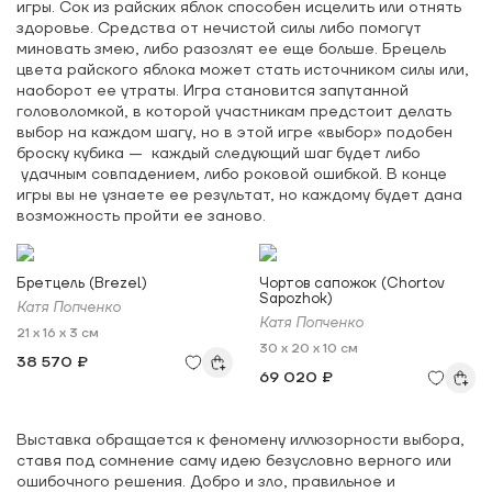
игры. Сок из райских яблок способен исцелить или отнять
здоровье. Средства от нечистой силы либо помогут
миновать змею, либо разозлят ее еще больше. Брецель
цвета райского яблока может стать источником силы или,
наоборот ее утраты. Игра становится запутанной
головоломкой, в которой участникам предстоит делать
выбор на каждом шагу, но в этой игре «выбор» подобен
броску кубика — каждый следующий шаг будет либо
удачным совпадением, либо роковой ошибкой. В конце
игры вы не узнаете ее результат, но каждому будет дана
возможность пройти ее заново.
Бретцель (Brezel)
Чортов сапожок (Chortov
Sapozhok)
Катя Попченко
Катя Попченко
21 x 16 x 3 см
30 x 20 x 10 см
38 570 ₽
69 020 ₽
Выставка обращается к феномену иллюзорности выбора,
ставя под сомнение саму идею безусловно верного или
ошибочного решения. Добро и зло, правильное и