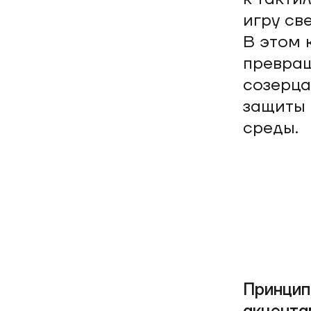
игру св
В этом 
превращ
созерца
защиты
среды.
Принцип