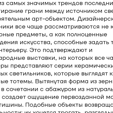
з самых значимых трендов последни
тирание грани между источником св
ятельным арт-объектом. Дизайнерс
ники все чаще рассматриваются не 
рные предметы, а как полноценные
дения искусства, способные задать 
нтерьеру. Это подтверждают и
родные выставки, на которых все ч
ры представляют серии керамическ
ых светильников, которые выглядят 
ые тотемы. Вытянутая форма из зерн
в сочетании с абажуром из натурал
 создает ощущение первозданной м
тишины. Подобные объекты возвращ
льности: их хочется трогать, разгляды