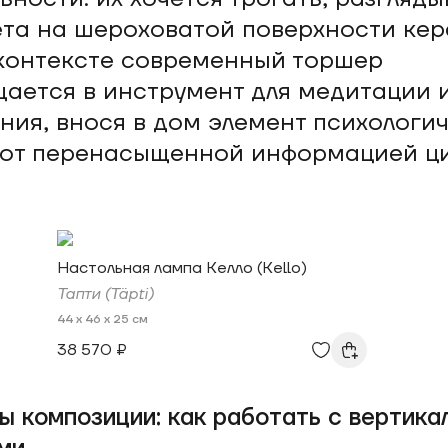
ета на шероховатой поверхности кер
контексте современный торшер
ается в инструмент для медитации 
ния, внося в дом элемент психологи
 от перенасыщенной информацией ц
Настольная лампа Келло (Kello)
Тапти (Täpti)
44 x 46 x 25 см
38 570 ₽
ы композиции: как работать с вертика