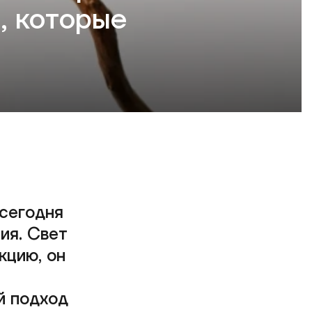
, которые
сегодня
ия. Свет
кцию, он
й подход