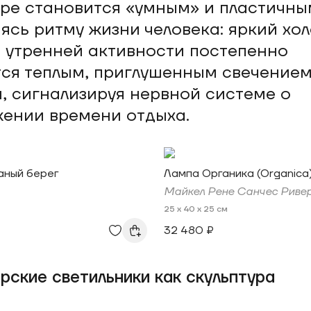
ре становится «умным» и пластичны
ясь ритму жизни человека: яркий хо
я утренней активности постепенно
ся теплым, приглушенным свечение
, сигнализируя нервной системе о
ении времени отдыха.
аный берег
Лампа Органика (Organica
Майкел Рене Санчес Риве
25 x 40 x 25 см
32 480 ₽
рские светильники как скульптура