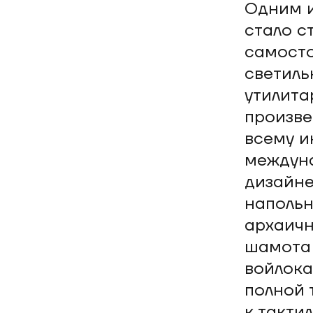
Одним и
стало с
самосто
светиль
утилита
произве
всему и
междуна
дизайне
напольн
архаичн
шамота 
войлока
полной 
к такти