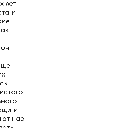
х лет
ета и
кие
как
тон
аще
их
как
истого
ьного
ощи и
ают нас
вать