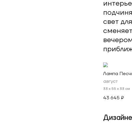
интерье
подчиня
свет дл
сменяет
вечером
приближ
Лампа Песч
август
33 x 55 x 33 см
43 645 ₽
Дизайне