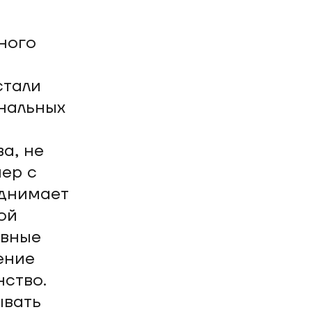
ного
стали
нальных
а, не
ер с
однимает
ой
ивные
ение
ство.
ывать