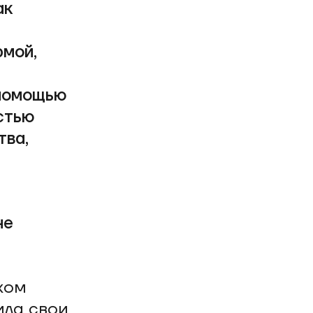
ак
рмой,
 помощью
стью
тва,
не
ком
ила свои