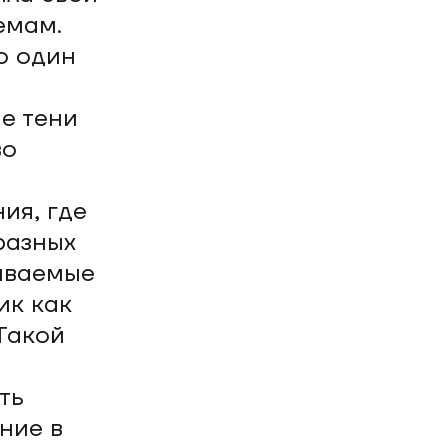
емам.
о один
е тени
во
ия, где
разных
аиваемые
ик как
Такой
ть
ние в