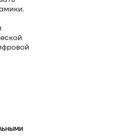
амики.
и
ческой
ифровой
льными