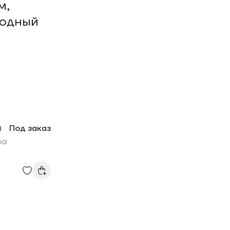
м,
лодный
м
)
Под заказ
ра