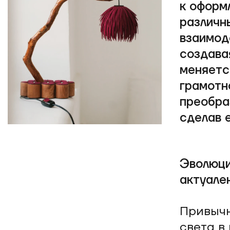
к оформ
различн
взаимод
создава
меняетс
грамотн
преобра
сделав 
Эволюци
актуале
Привычн
света в