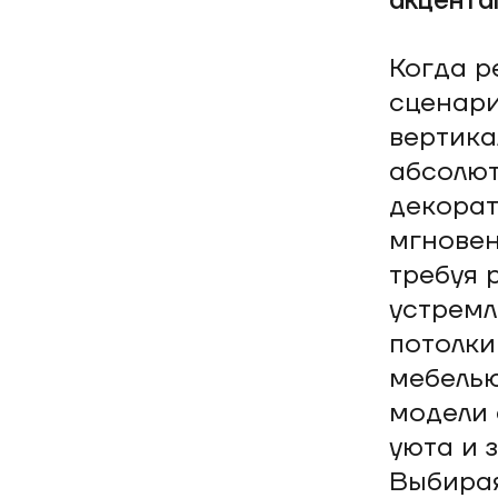
акцента
Когда р
сценари
вертика
абсолю
декорат
мгновен
требуя 
устремл
потолки
мебелью
модели
уюта и 
Выбирая