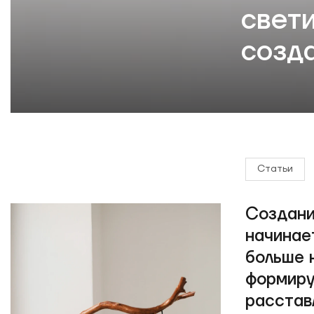
свет
созд
Статьи
Создани
начинае
больше 
формиру
расстав