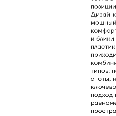
позиции
Дизайне
мощный 
комфорт
и блики
пластик
приходи
комбини
типов: 
споты, 
ключево
подход 
равноме
простра