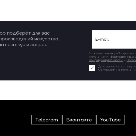
ор подберёт для вас
произведений искусства,
а ваш вкус и запрос.
Нажимая кнопку «Запросить по
получения информационных и
конфиденциальности
и
Согла
Даю согласие на получе
Согласием на получен
Telegram
Вконтакте
YouTube