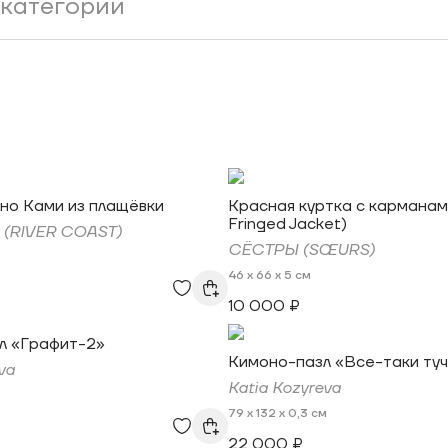
но Ками из плащёвки
Красная куртка с карманам
Fringed Jacket)
 (RIVER COAST)
СЁСТРЫ (SŒURS)
46 x 66 x 5 см
10 000 ₽
л «Графит-2»
Кимоно-пазл «Все-таки туч
va
Katia Kozyreva
79 x 132 x 0,3 см
22 000 ₽