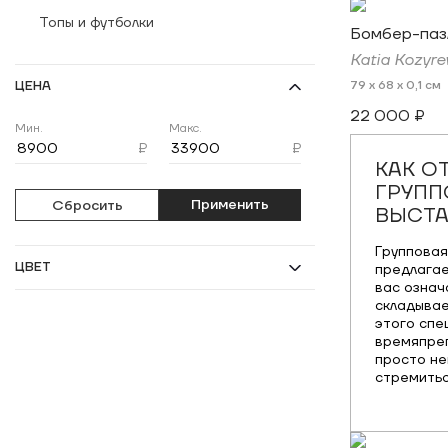
Топы и футболки
Бомбер-паз
Katia Kozyre
ЦЕНА
79 x 68 x 0,1 см
22 000 ₽
Мин.
Макс.
₽
₽
КАК О
ГРУПП
Применить
Сбросить
ВЫСТА
Групповая
ЦВЕТ
предлагае
вас означа
складывае
этого спе
времяпре
просто не
стремитьс