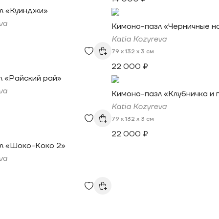
л «Куинджи»
va
Кимоно-пазл «Черничные н
Katia Kozyreva
79 x 132 x 3 см
22 000 ₽
л «Райский рай»
va
Кимоно-пазл «Клубничка и 
Katia Kozyreva
79 x 132 x 3 см
22 000 ₽
л «Шоко-Коко 2»
va