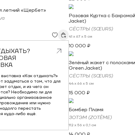
л летний «Щербет»
Розовая Куртка с Бахромой 
va
Jacket)
СЁСТРЫ (SŒURS)
41 x 67 x 5 см
10 000 ₽
ТДЫХАТЬ?
ОВАЯ
Зелёный жакет с полосками
ВКА
Green Jacket)
СЁСТРЫ (SŒURS)
 выставка «Как отдыхать?»
т задуматься о том, что для
44 x 66 x 5 см
ет отдых, и из чего он
тся? Необходимо ли для
15 000 ₽
циально организованное
провождение или нужно
надолго перестать
Бомбер Пламя
я куда-либо ещё.
ЗОТЭМ (ZOTĒME)
112 x 56 x 0,1 см
14 000 ₽