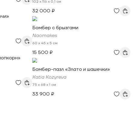
102 x 116 x 0,1 см
32 000 ₽
очи»
Бомбер с брызгами
Naomakes
60 x 45 x 5 см
15 500 ₽
попкорн»
Бомбер-пазл «Злато и шашечки»
Katia Kozyreva
75 x 68 x 1 см
33 900 ₽