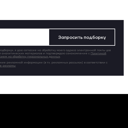
Запросить подборку
дборку», я даю согласие на обработку моего адреса электронной почты для
 аналитических материалов и подтверждаю ознакомление с
Политикой
сием на обработку персональных данных
.
ние рекламной информации (в т.ч. рекламных рассылок) в соответствии с
ие рекламы