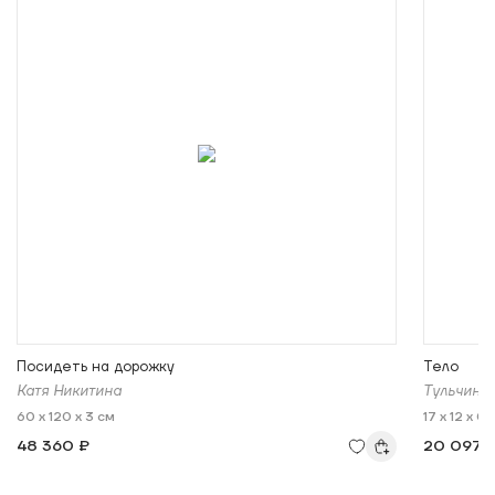
Посидеть на дорожку
Тело
Катя Никитина
Тульчинс
60 x 120 x 3 см
17 x 12 x 0,
48 360 ₽
20 097 