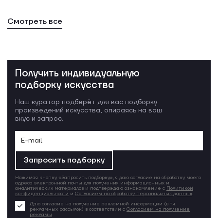
Смотреть все
Получить индивидуальную
подборку искусства
Наш куратор подберёт для вас подборку
произведений искусства, опираясь на ваш
вкус и запрос.
Запросить подборку
Нажимая кнопку «Запросить подборку», я даю согласие на обработку моего
адреса электронной почты для получения информационных и
аналитических материалов и подтверждаю ознакомление с
Политикой
конфиденциальности
и
Согласием на обработку персональных данных
.
Даю согласие на получение рекламной информации (в т.ч.
рекламных рассылок) в соответствии с
Согласием на получение
рекламы