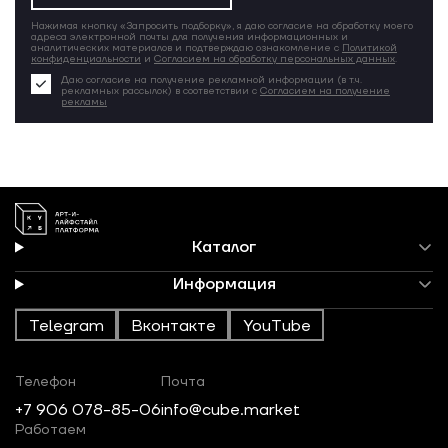
Нажимая кнопку «Запросить подборку», я даю согласие на обработку моего
адреса электронной почты для получения информационных и
аналитических материалов и подтверждаю ознакомление с
Политикой
конфиденциальности
и
Согласием на обработку персональных данных
.
Даю согласие на получение рекламной информации (в т.ч.
рекламных рассылок) в соответствии с
Согласием на получение
рекламы
Каталог
Информация
Telegram
Вконтакте
YouTube
Телефон
Почта
+7 906 078-85-06
info@cube.market
Работаем