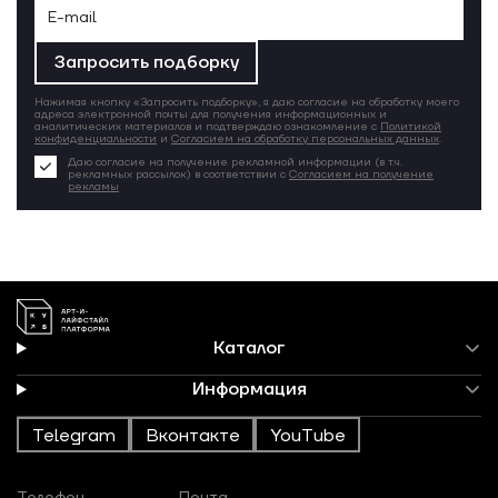
Запросить подборку
Нажимая кнопку «Запросить подборку», я даю согласие на обработку моего
адреса электронной почты для получения информационных и
аналитических материалов и подтверждаю ознакомление с
Политикой
конфиденциальности
и
Согласием на обработку персональных данных
.
Даю согласие на получение рекламной информации (в т.ч.
рекламных рассылок) в соответствии с
Согласием на получение
рекламы
Каталог
Информация
Telegram
Вконтакте
YouTube