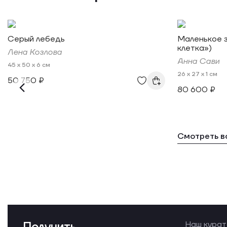
Серый лебедь
Маленькое з
клетка»)
Лена Козлова
Анна Сави
45 x 50 x 6 см
26 x 27 x 1 см
50 750 ₽
80 600 ₽
Смотреть в
Наш курат