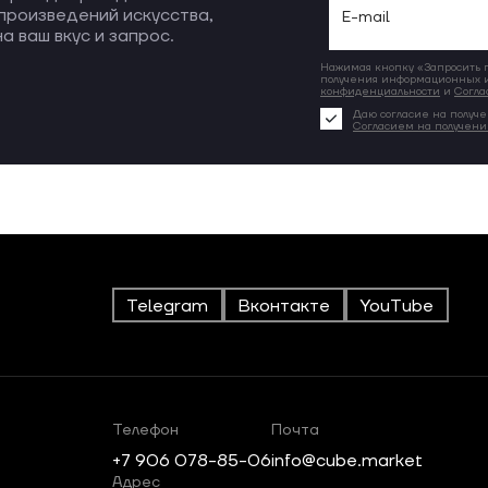
произведений искусства,
а ваш вкус и запрос.
Нажимая кнопку «Запросить по
получения информационных и
конфиденциальности
и
Согла
Даю согласие на получе
Согласием на получен
Telegram
Вконтакте
YouTube
Телефон
Почта
+7 906 078-85-06
info@cube.market
Адрес