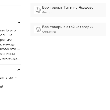
Все товары Татьяна Якушева
Автор
Все товары в этой категории
ям. В этот
Объекты
ась. Не
рог или
е, между
аково это
—
тояниями
, проводах
ка кокон, и
ако сейчас
зобретая
ит в арт-
ей.