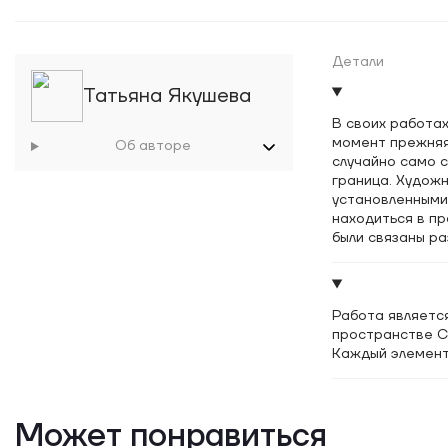
Детали
Татьяна Якушева
В своих работа
момент прежняя
Об авторе
случайно само 
граница. Худож
установленными
находиться в п
были связаны р
в загробный ми
представал в но
эта система не
собственные об
Работа является
пространстве C
Каждый элемент
Может понравиться