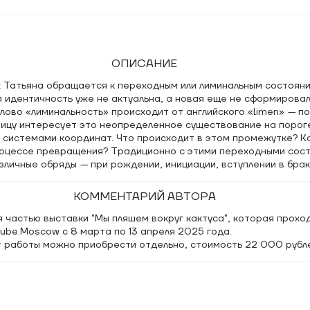
ОПИСАНИЕ
х Татьяна обращается к переходным или лиминальным состояни
 идентичность уже не актуальна, а новая еще не сформировал
слово «лиминальность» происходит от английского «limen»
—
по
ницу интересует это неопределенное существование на порог
 системами координат. Что происходит в этом промежутке? К
роцессе превращения? Традиционно с этими переходными сос
азличные обряды
—
при рождении, инициации, вступлении в брак
р. Каждый раз человек отбрасывал свою старую роль, как бабоч
вом качестве, и ритуалы способствовали этому процессу. Одн
КОММЕНТАРИЙ АВТОРА
 работает, и мы вынуждены сами справляться с переменами, и
ряды.
 частью выставки "Мы пляшем вокруг кактуса", которая проход
ube.Moscow c 8 марта по 13 апреля 2025 года.
 работы можно приобрести отдельно, стоимость 22 000 рубл