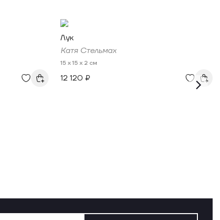
Лук
Катя Стельмах
15 x 15 x 2 см
12 120 ₽