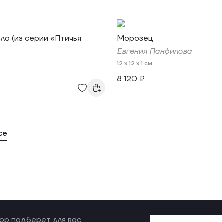
ло (из серии «Птичья
Морозец
Евгения Панфилова
12 x 12 x 1 см
8 120 ₽
се
ор подберёт для вас