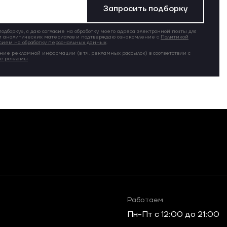
Запросить подборку
дборку», я даю согласие на обработку моего адреса электронной почты для
 аналитических материалов и подтверждаю ознакомление с
Политикой
сием на обработку персональных данных
.
ние рекламной информации (в т.ч. рекламных рассылок) в соответствии с
ие рекламы
Работаем
Пн-Пт c 12:00 до 21:00