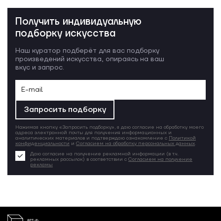
Получить индивидуальную
подборку искусства
Наш куратор подберёт для вас подборку
произведений искусства, опираясь на ваш
вкус и запрос.
Запросить подборку
Нажимая кнопку «Запросить подборку», я даю согласие на обработку моего
адреса электронной почты для получения информационных и
аналитических материалов и подтверждаю ознакомление с
Политикой
конфиденциальности
и
Согласием на обработку персональных данных
.
Даю согласие на получение рекламной информации (в т.ч.
рекламных рассылок) в соответствии с
Согласием на получение
рекламы