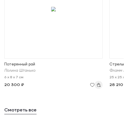
Потерянный рай
Стрельну
Полина Штанько
Фламм Ма
6 x 8 x 7 см
25 x 25 x 
20 300 ₽
28 210 ₽
Смотреть все