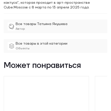
рождении, инициации, вступлении в брак, проводах в
кактуса", которая проходит в арт-пространстве
загробный мир. Каждый раз человек отбрасывал свою
Cube.Moscow c 8 марта по 13 апреля 2025 года.
старую роль, как бабочка кокон, и представал в новом
качестве, и ритуалы способствовали этому процессу.
Однако сейчас эта система не работает, и мы вынуждены
Все товары Татьяна Якушева
сами справляться с переменами, изобретая собственные
Автор
обряды.
Все товары в этой категории
Объекты
Может понравиться