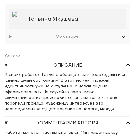
Татьяна Якушева
Об авторе
Детали
ОПИСАНИЕ
В своих работах Татьяна обращается к переходным или
лиминальным состояниям. В этот момент прежняя
идентичность уже не актуальна, а новая еще не
сформировалась. Не случайно само слово
«лиминальность» происходит от английского «limen»
—
порог или граница. Художницу интересует это
неопределенное существование на пороге, между
установленными системами координат. Что происходит в
этом промежутке? Каково это
—
находиться в процессе
КОММЕНТАРИЙ АВТОРА
превращения? Традиционно с этими переходными
состояниями были связаны различные обряды
—
при
Работа является частью выставки "Мы пляшем вокруг